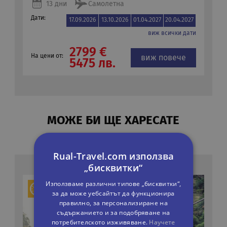
13 дни
Самолетна
Дати:
17.09.2026
13.10.2026
01.04.2027
20.04.2027
виж всички дати
2799 €
На цени от:
виж повече
5475 лв.
МОЖЕ БИ ЩЕ ХАРЕСАТЕ
СЪЩО
Rual-Travel.com използва
„бисквитки“
Използваме различни типове „бисквитки“,
за да може уебсайтът да функционира
правилно, за персонализиране на
съдържанието и за подобряване на
потребителското изживяване.
Научете