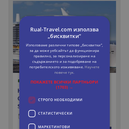
Rual-Travel.com използва
„бисквитки“
Използваме различни типове „бисквитки“,
за да може уебсайтът да функционира
правилно, за персонализиране на
съдържанието и за подобряване на
потребителското изживяване.
Научете
повече тук.
ПОКАЖЕТЕ ВСИЧКИ ПАРТНЬОРИ
(1703) →
НОВОГОДИШЕН КРУИЗ - КАНАРСКИ
ОСТРОВИ И МАДЕЙРА - COSTA
СТРОГО НЕОБХОДИМИ
SMERALDA - ВАРИАНТ 1
СТАТИСТИЧЕСКИ
9 дни
Круиз
МАРКЕТИНГOВИ