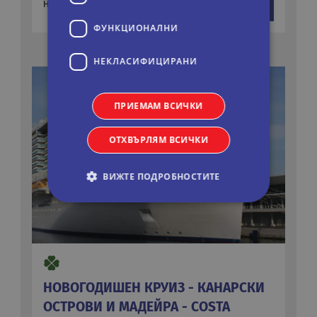
2317 €
На цени от:
виж повече
4531 лв.
ФУНКЦИОНАЛНИ
НЕКЛАСИФИЦИРАНИ
ПРИЕМАМ ВСИЧКИ
ОТХВЪРЛЯМ ВСИЧКИ
ВИЖТЕ ПОДРОБНОСТИТЕ
Строго необходими
Статистически
Маркетингoви
Функционални
Некласифицирани
НОВОГОДИШЕН КРУИЗ - КАНАРСКИ
Строго необходимите бисквитки позволяват
ОСТРОВИ И МАДЕЙРА - COSTA
основната функционалност на уебсайта, като