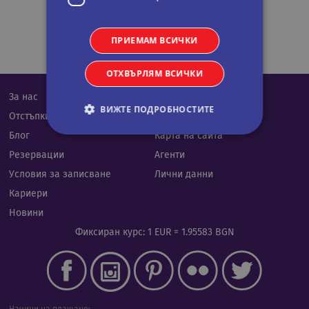
ПРИЕМАМ ВСИЧКИ
ОТХВЪРЛЯМ ВСИЧКИ
За нас
Календар
ВИЖТЕ ПОДРОБНОСТИТЕ
Отстъпки
Контакти
Блог
Карта на сайта
Резервации
Агенти
Строго необходими
Статистически
Условия за записване
Лични данни
Маркетингoви
Функционални
Кариери
Некласифицирани
Новини
Строго необходимите бисквитки позволяват
Фиксиран курс: 1 EUR = 1.95583 BGN
основната функционалност на уебсайта, като
потребителско влизане и управление на
акаунта. Уебсайтът не може да се използва
правилно без строго необходими бисквитки.
Валиден
Име
Доставчик
/
Домейн
Опи
до