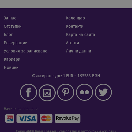
при
бази
език
иден
Google Privacy Policy
За нас
Календар
общ
пред
Отстъпки
Контакти
изпо
под
Блог
Карта на сайта
потр
про
Резервации
Агенти
сеси
Обик
Условия за записване
Лични данни
е пр
ген
Кариери
числ
изпо
Новини
да б
спец
Фиксиран курс: 1 EUR = 1.95583 BGN
сайт
прим
подд
реги
стату
потр
меж
стра
Начини на плащане:
XSRF-TOKEN
iframe.cassiatour.com
1 час 59
Тази
минути
напи
помо
сигу
сайт
Copyright© Руал Травел - самолетни и автобусни екскурзии