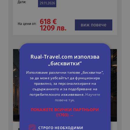
Дати:
29.11.2026
618 €
На цени от:
виж повече
1209 лв.
Rual-Travel.com използва
„бисквитки“
Използваме различни типове „бисквитки“,
за да може уебсайтът да функционира
правилно, за персонализиране на
съдържанието и за подобряване на
потребителското изживяване.
Научете
повече тук.
ПОКАЖЕТЕ ВСИЧКИ ПАРТНЬОРИ
(1703) →
СТРОГО НЕОБХОДИМИ