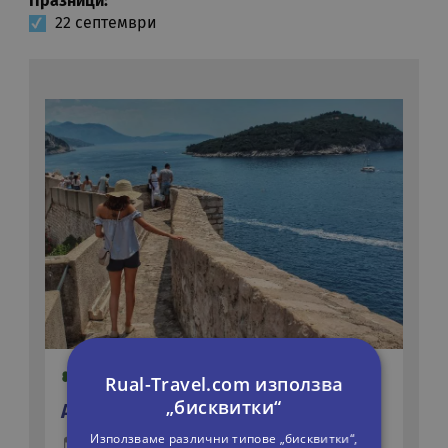
Празници:
22 септември
Rual-Travel.com използва
„бисквитки“
АДРИАТИКА
Използваме различни типове „бисквитки“,
8 дни
Автобусна