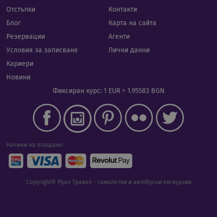
да з
пред
Отстъпки
Контакти
за с
биск
Блог
Карта на сайта
посе
Нео
Резервации
Агенти
бане
биск
Условия за записване
Лични данни
Netp
раб
Кариери
прав
Новини
PHPSESSID
Сесия
Биск
PHP.net
гене
rual-travel.com
Фиксиран курс: 1 EUR = 1.95583 BGN
при
бази
език
иден
Google Privacy Policy
общ
пред
изпо
под
Начини на плащане:
потр
про
сеси
Обик
е пр
Copyright© Руал Травел - самолетни и автобусни екскурзии
ген
числ
изпо
да б
спец