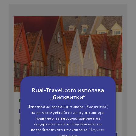
Rual-Travel.com използва
„бисквитки“
Използваме различни типове „бисквитки“,
ЦЯЛА СКАНДИНАВИЯ С БЕРГЕН
за да може уебсайтът да функционира
правилно, за персонализиране на
15 дни
Автобусна
съдържанието и за подобряване на
потребителското изживяване.
Научете
1306 €
повече тук.