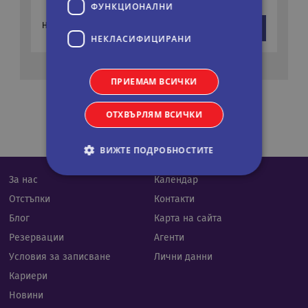
ФУНКЦИОНАЛНИ
568 €
На цени от:
виж повече
1110 лв.
НЕКЛАСИФИЦИРАНИ
ПРИЕМАМ ВСИЧКИ
ОТХВЪРЛЯМ ВСИЧКИ
ВИЖТЕ ПОДРОБНОСТИТЕ
За нас
Календар
Отстъпки
Контакти
Строго необходими
Статистически
Блог
Карта на сайта
Маркетингoви
Функционални
Резервации
Агенти
Некласифицирани
Условия за записване
Лични данни
Строго необходимите бисквитки позволяват
Кариери
основната функционалност на уебсайта, като
потребителско влизане и управление на
Новини
акаунта. Уебсайтът не може да се използва