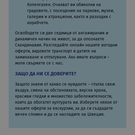
/
Домейн
до
Валиден
Име
Доставчик
/
Домейн
Описа
Копенгахен. Очакват ви обиколки на
__Secure-
.youtube.com
5 месеца
до
ROLLOUT_TOKEN
4
csbwfs_show_hide_status
blog.rual-
1 ден
Тази биск
градовете, с посещения на паркове, музеи,
седмици
travel.com
е свързана
_clsk
1 ден
Тази 
Microsoft
Доставчик
/
Валиден
галерии и атракциони, както и разходки с
Име
О
контрола 
свърз
.rual-travel.com
Домейн
до
__Secure-YNID
.youtube.com
5 месеца
видимостт
корабчета.
Micros
4
или
Analyt
YSC
Сесия
Та
Google LLC
седмици
поведени
Използ
Освободете си две седмици от ангажирания и
на
.youtube.com
на бутони
съхра
Yo
динамичен начин на живот, за да опознаете
споделяне
инфор
пр
социалнит
сесият
Скандинавия. Разгледайте онлайн нашите изгодни
пр
медии на
потре
вг
оферти, видовете транспорт и датите на
уебсайта.
комби
ви
множе
заминаване и отпътуване. Ако имате въпроси –
resolution
rual-
Сесия
Тази биск
гледа
VISITOR_INFO1_LIVE
5 месеца
Та
моля свържете се с нас.
Google LLC
travel.com
съхраняв
стран
4
на
.youtube.com
информац
потре
седмици
Yo
разделите
ЗАЩО ДА НИ СЕ ДОВЕРИТЕ?
сесия 
сл
способнос
анали
п
вашия екр
н
Защото знаем от какво се нуждаете – глътка свеж
_ga
1 година
Името
Google LLC
по
въздух, смяна на обстановката, вкусна храна,
1 месец
бискв
.rual-travel.com
ви
свърз
красиви гледки и множество забележителности,
Yo
Univer
вг
които да обогатят културата ви. Изберете някоя от
- коет
са
значи
нашите оферти за екскурзии, за да си създадете
съ
актуа
оп
вечен спомен и да се насладите на Швеция.
по-че
по
изпол
уе
услуга
из
на Goo
ил
бискв