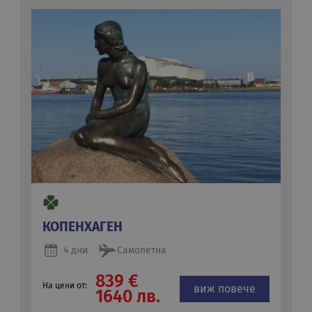
КОПЕНХАГЕН
4 дни
Самолетна
839 €
На цени от:
виж повече
1640 лв.