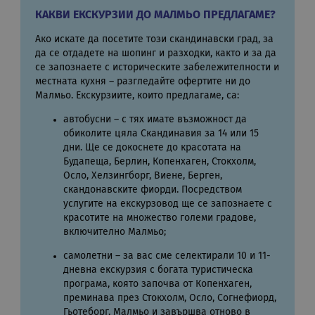
ген
числ
КАКВИ ЕКСКУРЗИИ ДО МАЛМЬО ПРЕДЛАГАМЕ?
изпо
да б
Ако искате да посетите този скандинавски град, за
спец
сайт
да се отдадете на шопинг и разходки, както и за да
прим
се запознаете с историческите забележителности и
подд
местната кухня – разгледайте офертите ни до
реги
стату
Малмьо. Екскурзиите, които предлагаме, са:
потр
меж
автобусни – с тях имате възможност да
стра
обиколите цяла Скандинавия за 14 или 15
XSRF-TOKEN
iframe.cassiatour.com
1 час 59
Тази
дни. Ще се докоснете до красотата на
минути
напи
помо
Будапеща, Берлин, Копенхаген, Стокхолм,
сигу
Осло, Хелзингборг, Виене, Берген,
сайт
скандонавските фиорди. Посредством
пред
на а
услугите на екскурзовод ще се запознаете с
фал
красотите на множество големи градове,
на з
сайт
включително Малмьо;
самолетни – за вас сме селектирали 10 и 11-
дневна екскурзия с богата туристическа
програма, която започва от Копенхаген,
Доставчик
/
Валиден
преминава през Стокхолм, Осло, Согнефиорд,
Име
Описание
Домейн
Доставчик
до
Валиден
Име
Описание
Гьотеборг, Малмьо и завършва отново в