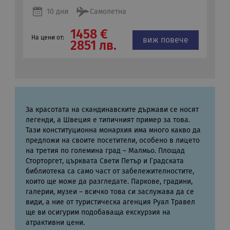
CookieScriptConsent
11
Тази
CookieScript
10 дни
Самолетна
месеца 4
изпо
.rual-travel.com
седмици
услу
Netp
1458 €
да з
На цени от:
виж повече
2851 лв.
пред
за с
биск
посе
Нео
бане
биск
Netp
раб
прав
За красотата на скандинавските държави се носят
легенди, а Швеция е типичният пример за това.
PHPSESSID
Сесия
Биск
PHP.net
Тази конституционна монархия има много какво да
гене
rual-travel.com
при
предложи на своите посетители, особено в лицето
бази
на третия по големина град – Малмьо. Площад
език
иден
Сторторгет, църквата Свети Петър и Градската
Google Privacy Policy
общ
библиотека са само част от забележителностите,
пред
които ще може да разгледате. Паркове, градини,
изпо
под
галерии, музеи – всичко това си заслужава да се
потр
види, а ние от туристическа агенция Руал Травел
про
сеси
ще ви осигурим подобаваща екскурзия на
Обик
атрактивни цени.
е пр