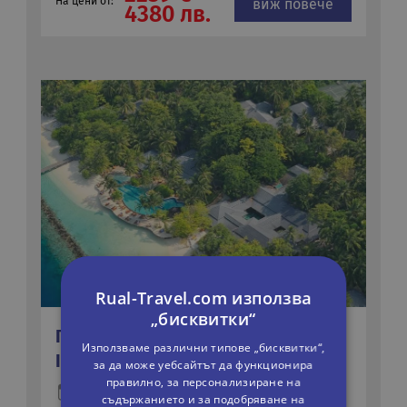
На цени от:
виж повече
4380 лв.
Rual-Travel.com използва
„бисквитки“
ПОЧИВКА НА МАЛДИВИТЕ - ROYAL
Използваме различни типове „бисквитки“,
ISLAND RESORT AND SPA 5*
за да може уебсайтът да функционира
правилно, за персонализиране на
9 дни
Самолетна
съдържанието и за подобряване на