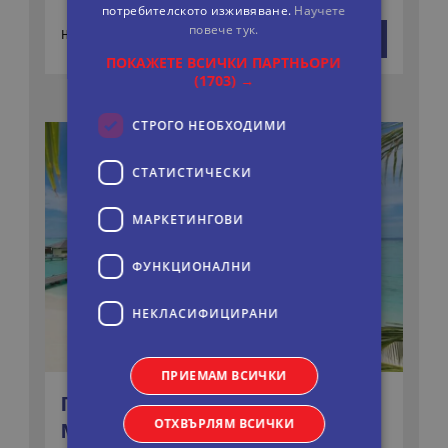
потребителското изживяване.
Научете
2299 €
повече тук.
На цени от:
виж повече
4497 лв.
ПОКАЖЕТЕ ВСИЧКИ ПАРТНЬОРИ
(1703) →
СТРОГО НЕОБХОДИМИ
СТАТИСТИЧЕСКИ
МАРКЕТИНГOВИ
ФУНКЦИОНАЛНИ
НЕКЛАСИФИЦИРАНИ
ПРИЕМАМ ВСИЧКИ
ПОЧИВКА НА МАЛДИВИТЕ - VILLA
ОТХВЪРЛЯМ ВСИЧКИ
NAUTICA 5*