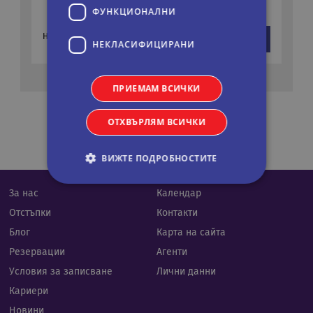
ФУНКЦИОНАЛНИ
959 €
На цени от:
виж повече
НЕКЛАСИФИЦИРАНИ
1876 лв.
ПРИЕМАМ ВСИЧКИ
ОТХВЪРЛЯМ ВСИЧКИ
ВИЖТЕ ПОДРОБНОСТИТЕ
За нас
Календар
Строго необходими
Статистически
Отстъпки
Контакти
Маркетингoви
Функционални
Блог
Карта на сайта
Некласифицирани
Резервации
Агенти
Условия за записване
Лични данни
Строго необходимите бисквитки позволяват
основната функционалност на уебсайта, като
Кариери
потребителско влизане и управление на
акаунта. Уебсайтът не може да се използва
Новини