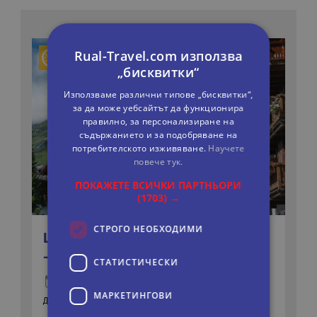
Rual-Travel.com използва
„бисквитки“
Използваме различни типове „бисквитки“,
за да може уебсайтът да функционира
правилно, за персонализиране на
съдържанието и за подобряване на
потребителското изживяване.
Научете
повече тук.
ПОКАЖЕТЕ ВСИЧКИ ПАРТНЬОРИ
(1703) →
СТРОГО НЕОБХОДИМИ
ШВЕЙЦАРСКА МАГИЯ С МАТЕРХОРН
- ОТ ВАРНА
СТАТИСТИЧЕСКИ
6 дни
Самолетна
МАРКЕТИНГOВИ
Дати:
24.07.2027
21.08.2027