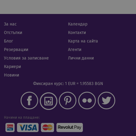
изпо
да б
спец
сайт
прим
подд
За нас
Календар
реги
стату
Отстъпки
Контакти
потр
меж
Блог
Карта на сайта
стра
Резервации
Агенти
XSRF-TOKEN
iframe.cassiatour.com
1 час 59
Тази
минути
напи
Условия за записване
Лични данни
помо
сигу
Кариери
сайт
пред
Новини
на а
фал
Фиксиран курс: 1 EUR = 1.95583 BGN
на з
сайт
Начини на плащане:
Доставчик
/
Валиден
Име
Описание
Домейн
Доставчик
до
Валиден
Име
Описание
/
Домейн
до
Валиден
Име
Доставчик
/
Домейн
Описа
__Secure-
.youtube.com
5 месеца
до