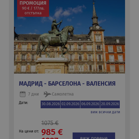
ПРОМОЦИЯ
90 € / 177лв.
отстъпка
МАДРИД - БАРСЕЛОНА - ВАЛЕНСИЯ
7 дни
Самолетна
Дати:
30.08.2026
02.09.2026
06.09.2026
20.09.2026
виж всички дати
1075 €
985 €
На цени от:
виж повече