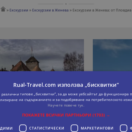
»
Екскурзии
»
Екскурзии в Женева
» Екскурзии в Женева: от Пловдив
Rual-Travel.com използва „бисквитки“
 различни типове „бисквитки“, за да може уебсайтът да функционира п
лизиране на съдържанието и за подобряване на потребителското изж
Научете повече тук.
ПОКАЖЕТЕ ВСИЧКИ ПАРТНЬОРИ
(1703) →
ОДИМИ
СТАТИСТИЧЕСКИ
МАРКЕТИНГOВИ