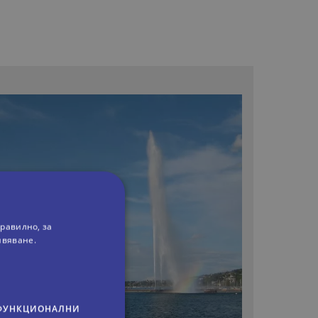
равилно, за
ивяване.
ФУНКЦИОНАЛНИ