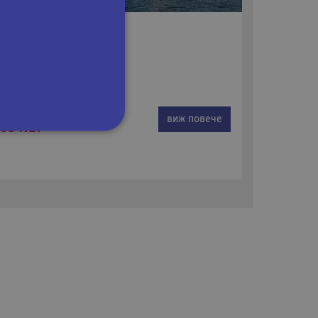
втобусна
9 €
виж повече
63 лв.
сифицирани
изане и управление на
om, за да запомни
посетителите.
 да работи правилно.
на езика PHP. Това е
ан за поддържане на
ено това е произволно