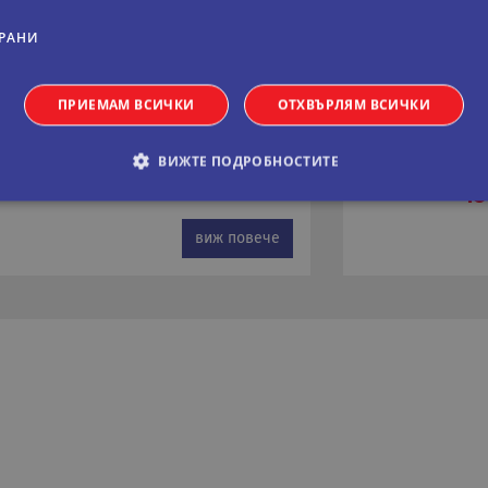
РАНИ
ЦАРИЯ
ШВЕЙЦАРИЯ
ПРИЕМАМ ВСИЧКИ
ОТХВЪРЛЯМ ВСИЧКИ
на
9 дни
А
ВИЖТЕ ПОДРОБНОСТИТЕ
79
На цени от:
15
виж повече
обходими
Статистически
Маркетингoви
Функционални
Некла
витки позволяват основната функционалност на уебсайта, като потребителско вл
е да се използва правилно без строго необходими бисквитки.
Валиден
оставчик
/
Домейн
Описание
до
11
Тази бисквитка се използва от услугата Netpeak.c
okieScript
месеца 4
предпочитанията за съгласие на бисквитките на 
ual-travel.com
седмици
Необходимо е банерът за бисквитки Netpeak.com
Сесия
Бисквитка, генерирана от приложения, базирани 
P.net
идентификатор с общо предназначение, използв
al-travel.com
потребителски променливи на сесията. Обикнов