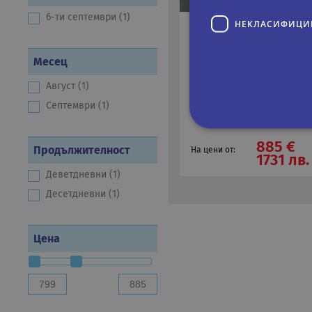
6-ти септември (1)
НЕКЛАСИФИЦИ
ФРАНЦИЯ - ШВЕЙ
Месец
10 дни
Автобус
Август (1)
29.08.2026
Септември (1)
Дати:
885 €
Продължителност
На цени от:
Строго не
1731 лв.
Деветдневни (1)
Строго необходимите биск
акаунта. Уебсайтът не мож
Десетдневни (1)
Име
Д
Цена
CookieScriptConsent
Co
.r
PHPSESSID
PH
ru