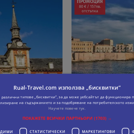
ПРОМОЦИЯ
80 € / 157лв.
отстъпка
Rual-Travel.com използва „бисквитки“
 различни типове „бисквитки“, за да може уебсайтът да функционира п
лизиране на съдържанието и за подобряване на потребителското изж
Научете повече тук.
ПОКАЖЕТЕ ВСИЧКИ ПАРТНЬОРИ
(1703) →
ОСТРОВ СИЦИЛИЯ - 
ОДИМИ
СТАТИСТИЧЕСКИ
МАРКЕТИНГOВИ