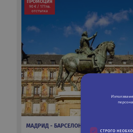
ПРОМОЦИЯ
90 € / 177лв.
отстъпка
Използваме
персона
МАДРИД - БАРСЕЛОНА - ВАЛЕНСИЯ
СТРОГО НЕОБХ