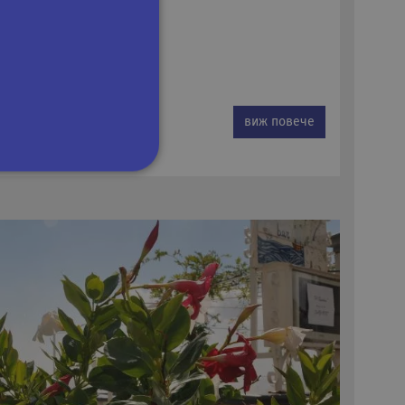
виж повече
сифицирани
изане и управление на
om, за да запомни
посетителите.
 да работи правилно.
на езика PHP. Това е
ан за поддържане на
ено това е произволно