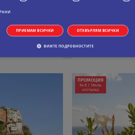
7 дни
Самолетна
РАНИ
07.09.2026
Дати:
виж всички дати
ПРИЕМАМ ВСИЧКИ
ОТХВЪРЛЯМ ВСИЧКИ
995 €
На цени от:
915 €
1790 лв.
ВИЖТЕ ПОДРОБНОСТИТЕ
виж повече
обходими
Статистически
Маркетингoви
Функционални
Некла
ПРОМОЦИЯ
витки позволяват основната функционалност на уебсайта, като потребителско вл
е да се използва правилно без строго необходими бисквитки.
94 € / 184лв.
отстъпка
Валиден
оставчик
/
Домейн
Описание
до
11
Тази бисквитка се използва от услугата Netpeak.c
okieScript
месеца 4
предпочитанията за съгласие на бисквитките на 
ual-travel.com
седмици
Необходимо е банерът за бисквитки Netpeak.com
Сесия
Бисквитка, генерирана от приложения, базирани 
P.net
идентификатор с общо предназначение, използв
al-travel.com
потребителски променливи на сесията. Обикнов