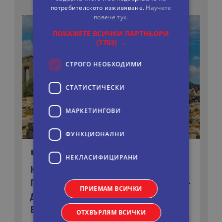
потребителското изживяване.
Научете
повече тук.
ПОКАЖЕТЕ ВСИЧКИ ПАРТНЬОРИ
(1703) →
СТРОГО НЕОБХОДИМИ
СТАТИСТИЧЕСКИ
МАРКЕТИНГOВИ
ФУНКЦИОНАЛНИ
НЕКЛАСИФИЦИРАНИ
КЛАСИЧЕСКА ГЪРЦИЯ - АТИНА -
ПЕЛОПОНЕС - МИКЕНА - ОЛИМПИЯ -
ПРИЕМАМ ВСИЧКИ
ДЕЛФИ - ОТ ВАРНА, ШУМЕН И
В.ТЪРНОВО
ОТХВЪРЛЯМ ВСИЧКИ