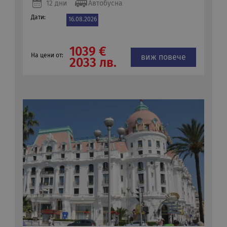
12 дни
Автобусна
Дати:
16.08.2026
1039 €
На цени от:
виж повече
2033 лв.