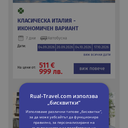
КЛАСИЧЕСКА ИТАЛИЯ -
ИКОНОМИЧЕН ВАРИАНТ
7 дни
Автобусна
Дати:
04.09.2026
20.09.2026
04.10.2026
17.10.2026
виж всички дати
511 €
На цени от:
виж повече
999 лв.
Rual-Travel.com използва
„бисквитки“
Използваме различни типове „бисквитки“,
за да може уебсайтът да функционира
правилно, за персонализиране на
съдържанието и за подобряване на