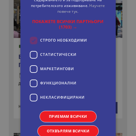
потребителското изживяване.
Научете
повече тук.
ПОКАЖЕТЕ ВСИЧКИ ПАРТНЬОРИ
(1703) →
СТРОГО НЕОБХОДИМИ
СТАТИСТИЧЕСКИ
БАРСЕЛОНА - ФРЕНСКА РИВИЕРА -
ПРОВАНС
МАРКЕТИНГOВИ
11 дни
Автобусна
ФУНКЦИОНАЛНИ
Дати:
03.09.2026
19.09.2026
НЕКЛАСИФИЦИРАНИ
818 €
На цени от:
виж повече
1598 лв.
ПРИЕМАМ ВСИЧКИ
ОТХВЪРЛЯМ ВСИЧКИ