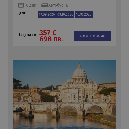
6 дни
Автобусна
Дати:
19.09.2026
03.10.2026
16.10.2026
357 €
На цени от:
виж повече
698 лв.