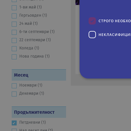
1-ви май (1)
Гергьовден (1)
СТРОГО НЕОБХ
НОВА ГОДИНА - В
24 май (1)
6-ти септември (1)
5 дни
Самолетн
НЕКЛАСИФИЦИ
22 септември (1)
30.12.2026
Дати:
Коледа (1)
Нова година (1)
679 €
На цени от:
1327 лв.
Месец
Ноември (1)
Строго не
Декември (1)
Строго необходимите биск
акаунта. Уебсайтът не мож
Продължителност
Име
Д
Петдневни (1)
CookieScriptConsent
Co
Над десет дни (1)