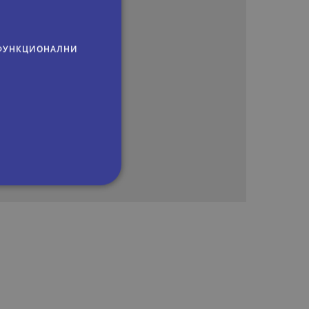
ФУНКЦИОНАЛНИ
сифицирани
изане и управление на
om, за да запомни