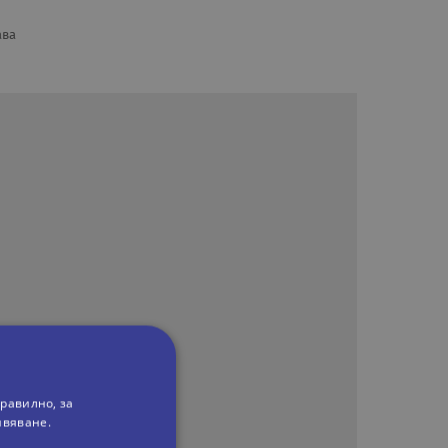
ава
равилно, за
ивяване.