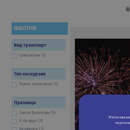
ФИЛТРИ
Вид транспорт
Самолетни (1)
Тип екскурзия
Ранно записване (1)
Празници
Свети Валентин (1)
Използваме
3-ти март (1)
персона
Великден (1)