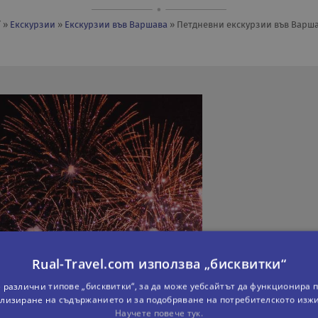
»
Екскурзии
»
Екскурзии във Варшава
» Петдневни eкскурзии във Варш
Rual-Travel.com използва „бисквитки“
 различни типове „бисквитки“, за да може уебсайтът да функционира п
лизиране на съдържанието и за подобряване на потребителското изж
Научете повече тук.