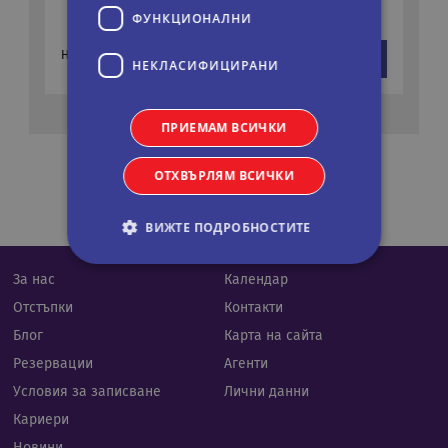
ФУНКЦИОНАЛНИ
679 €
На цени от:
виж повече
НЕКЛАСИФИЦИРАНИ
1327 лв.
ПРИЕМАМ ВСИЧКИ
ОТХВЪРЛЯМ ВСИЧКИ
ВИЖТЕ ПОДРОБНОСТИТЕ
За нас
Календар
Строго необходими
Статистически
Отстъпки
Контакти
Маркетингoви
Функционални
Блог
Карта на сайта
Некласифицирани
Резервации
Агенти
Условия за записване
Лични данни
Строго необходимите бисквитки позволяват
основната функционалност на уебсайта, като
Кариери
потребителско влизане и управление на
акаунта. Уебсайтът не може да се използва