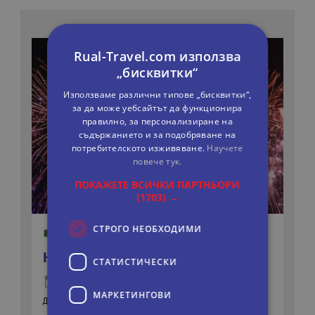
Rual-Travel.com използва
„бисквитки“
Използваме различни типове „бисквитки“,
за да може уебсайтът да функционира
правилно, за персонализиране на
съдържанието и за подобряване на
потребителското изживяване.
Научете
повече тук.
ПОКАЖЕТЕ ВСИЧКИ ПАРТНЬОРИ
(1703) →
СТРОГО НЕОБХОДИМИ
НОВА ГОДИНА - ВАРШАВА
СТАТИСТИЧЕСКИ
5 дни
Самолетна
МАРКЕТИНГOВИ
Дати:
30.12.2026