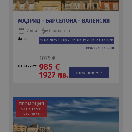
МАДРИД - БАРСЕЛОНА - ВАЛЕНСИЯ
7 дни
Самолетна
Дати:
30.08.2026
02.09.2026
06.09.2026
20.09.2026
виж всички дати
1075 €
985 €
На цени от:
виж повече
1927 лв.
ПРОМОЦИЯ
80 € / 157лв.
отстъпка