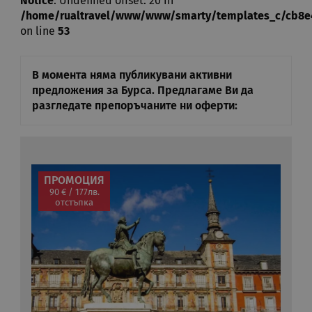
Notice
: Undefined offset: 20 in
/home/rualtravel/www/www/smarty/templates_c/cb8e485
on line
53
В момента няма публикувани активни
предложения за Бурса. Предлагаме Ви да
разгледате препоръчаните ни оферти:
ПРОМОЦИЯ
90 € / 177лв.
отстъпка