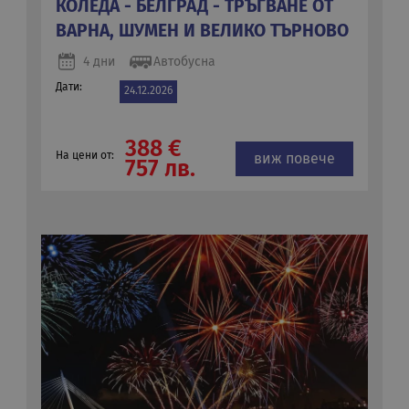
КОЛЕДА - БЕЛГРАД - ТРЪГВАНЕ ОТ
ВАРНА, ШУМЕН И ВЕЛИКО ТЪРНОВО
4 дни
Автобусна
Дати:
24.12.2026
388 €
На цени от:
виж повече
757 лв.