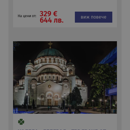
329 €
На цени от:
виж повече
644 лв.