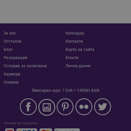
числ
изпо
да б
спец
сайт
прим
подд
реги
За нас
Календар
стату
потр
Отстъпки
Контакти
меж
стра
Блог
Карта на сайта
XSRF-TOKEN
iframe.cassiatour.com
1 час 59
Тази
Резервации
Агенти
минути
напи
помо
Условия за записване
Лични данни
сигу
сайт
Кариери
пред
на а
Новини
фал
на з
Фиксиран курс: 1 EUR = 1.95583 BGN
сайт
Доставчик
/
Валиден
Име
Описание
Домейн
Доставчик
до
Валиден
Начини на плащане:
Име
Описание
/
Домейн
до
Валиден
Име
Доставчик
/
Домейн
Описа