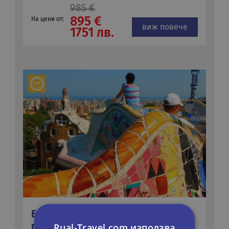
985 €
895 €
На цени от:
виж повече
1751 лв.
БАРСЕЛОНА - КОСТА БРАВА - НА
Rual-Travel.com използва
ПОЛУПАНСИОН