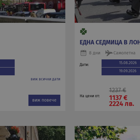
ЕДНА СЕДМИЦА В ЛО
8 дни
Самолетна
15.08.2026
Дати:
19.09.2026
виж всички дати
1237 €
На цени от:
1137 €
виж повече
2224 лв.