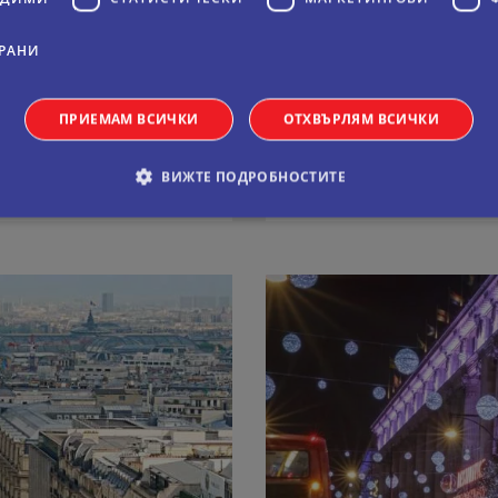
5 дни
Самолетна
РАНИ
23.09.2026
Дати:
ПРИЕМАМ ВСИЧКИ
ОТХВЪРЛЯМ ВСИЧКИ
824 €
На цени от:
1611 лв.
ВИЖТЕ ПОДРОБНОСТИТЕ
виж повече
обходими
Статистически
Маркетингoви
Функционални
Некла
витки позволяват основната функционалност на уебсайта, като потребителско вл
е да се използва правилно без строго необходими бисквитки.
Валиден
оставчик
/
Домейн
Описание
до
11
Тази бисквитка се използва от услугата Netpeak.c
okieScript
месеца 4
предпочитанията за съгласие на бисквитките на 
ual-travel.com
седмици
Необходимо е банерът за бисквитки Netpeak.com
Сесия
Бисквитка, генерирана от приложения, базирани 
P.net
идентификатор с общо предназначение, използв
al-travel.com