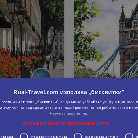
Rual-Travel.com използва „бисквитки“
 различни типове „бисквитки“, за да може уебсайтът да функционира п
лизиране на съдържанието и за подобряване на потребителското изж
Научете повече тук.
ПОКАЖЕТЕ ВСИЧКИ ПАРТНЬОРИ
(1703) →
ЛОНДОН ОТ ВАРНА
ОДИМИ
СТАТИСТИЧЕСКИ
МАРКЕТИНГOВИ