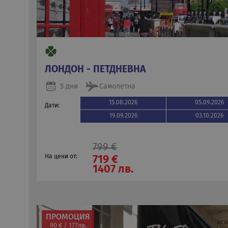
ЛОНДОН - ПЕТДНЕВНА
5 дни
Самолетна
15.08.2026
05.09.2026
Дати:
19.09.2026
03.10.2026
799 €
На цени от:
719 €
1407 лв.
ПРОМОЦИЯ
90 € / 177лв.