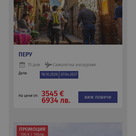
ПЕРУ
15 дни
Самолетна екскурзия
Дати:
18.10.2026
07.04.2027
3545 €
На цени от:
виж повече
6934 лв.
ПРОМОЦИЯ
100 € / 196лв.