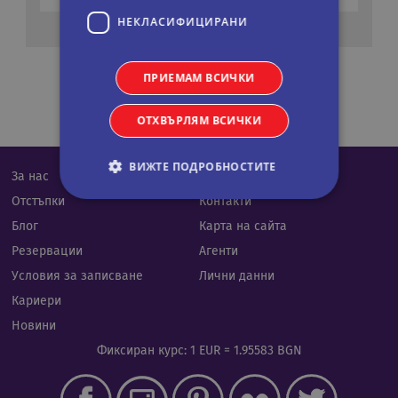
НЕКЛАСИФИЦИРАНИ
ПРИЕМАМ ВСИЧКИ
ОТХВЪРЛЯМ ВСИЧКИ
ВИЖТЕ ПОДРОБНОСТИТЕ
За нас
Календар
Отстъпки
Контакти
Блог
Карта на сайта
Строго необходими
Статистически
Резервации
Агенти
Маркетингoви
Функционални
Условия за записване
Лични данни
Некласифицирани
Кариери
Строго необходимите бисквитки позволяват
Новини
основната функционалност на уебсайта, като
потребителско влизане и управление на
Фиксиран курс: 1 EUR = 1.95583 BGN
акаунта. Уебсайтът не може да се използва
правилно без строго необходими бисквитки.