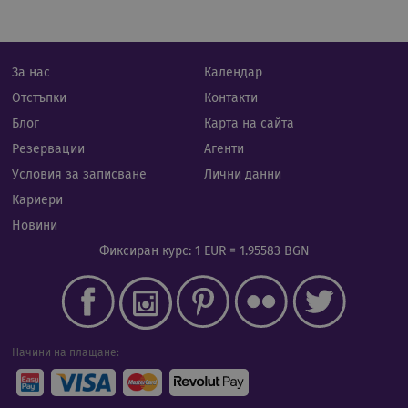
изпо
да б
спец
сайт
прим
подд
За нас
Календар
реги
стату
Отстъпки
Контакти
потр
меж
Блог
Карта на сайта
стра
Резервации
Агенти
XSRF-TOKEN
iframe.cassiatour.com
1 час 59
Тази
минути
напи
Условия за записване
Лични данни
помо
сигу
Кариери
сайт
пред
Новини
на а
фал
Фиксиран курс: 1 EUR = 1.95583 BGN
на з
сайт
Начини на плащане:
Доставчик
/
Валиден
Име
Описание
Домейн
Доставчик
до
Валиден
Име
Описание
/
Домейн
до
Валиден
Име
Доставчик
/
Домейн
Описа
__Secure-
.youtube.com
5 месеца
до