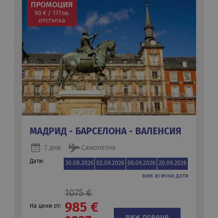
ПРОМОЦИЯ
90 € / 177лв.
отстъпка
МАДРИД - БАРСЕЛОНА - ВАЛЕНСИЯ
7 дни
Самолетна
Дати:
30.08.2026
02.09.2026
06.09.2026
20.09.2026
виж всички дати
1075 €
985 €
На цени от:
виж повече