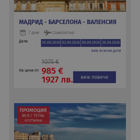
МАДРИД - БАРСЕЛОНА - ВАЛЕНСИЯ
7 дни
Самолетна
Дати:
30.08.2026
02.09.2026
06.09.2026
20.09.2026
виж всички дати
1075 €
985 €
На цени от:
виж повече
1927 лв.
ПРОМОЦИЯ
80 € / 157лв.
отстъпка