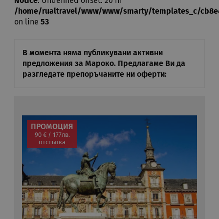
Notice
: Undefined offset: 20 in
/home/rualtravel/www/www/smarty/templates_c/cb8e485
on line
53
В момента няма публикувани активни
предложения за Мароко. Предлагаме Ви да
разгледате препоръчаните ни оферти:
ПРОМОЦИЯ
90 € / 177лв.
отстъпка