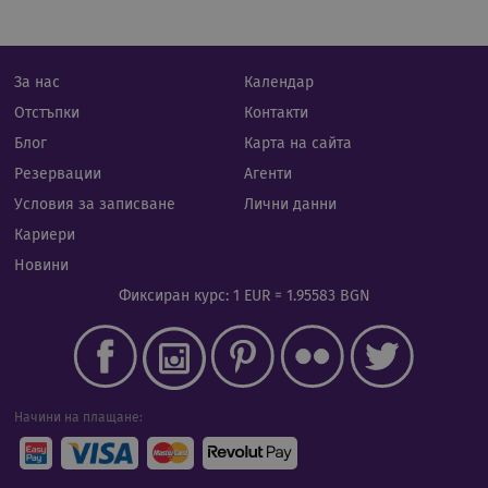
изпо
да б
спец
сайт
прим
подд
За нас
Календар
реги
стату
Отстъпки
Контакти
потр
меж
Блог
Карта на сайта
стра
Резервации
Агенти
XSRF-TOKEN
iframe.cassiatour.com
1 час 59
Тази
минути
напи
Условия за записване
Лични данни
помо
сигу
Кариери
сайт
пред
Новини
на а
фал
Фиксиран курс: 1 EUR = 1.95583 BGN
на з
сайт
Начини на плащане:
Доставчик
/
Валиден
Име
Описание
Домейн
Доставчик
до
Валиден
Име
Описание
/
Домейн
до
Валиден
Име
Доставчик
/
Домейн
Описа
__Secure-
.youtube.com
5 месеца
до
ROLLOUT_TOKEN
4