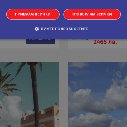
 - COSTA SMERALDA
КРУИЗ СРЕДИЗЕМНОМО
8 дни
Круиз
ПРИЕМАМ ВСИЧКИ
ОТХВЪРЛЯМ ВСИЧКИ
24.05.2027
Дати:
ВИЖТЕ ПОДРОБНОСТИТЕ
1261 €
виж повече
На цени от:
2465 лв.
обходими
Статистически
Маркетингoви
Функционални
Некла
витки позволяват основната функционалност на уебсайта, като потребителско вл
е да се използва правилно без строго необходими бисквитки.
Валиден
оставчик
/
Домейн
Описание
до
11
Тази бисквитка се използва от услугата Netpeak.c
okieScript
месеца 4
предпочитанията за съгласие на бисквитките на 
ual-travel.com
седмици
Необходимо е банерът за бисквитки Netpeak.com
Сесия
Бисквитка, генерирана от приложения, базирани 
P.net
идентификатор с общо предназначение, използв
al-travel.com
потребителски променливи на сесията. Обикнов
генерирано число, как се използва, може да бъд
добър пример е поддържането на регистриран ст
между страниците.