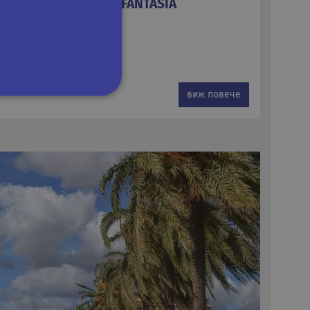
РСКИ БРИЗ - MSC FANTASIA
виж повече
сифицирани
изане и управление на
om, за да запомни
посетителите.
 да работи правилно.
на езика PHP. Това е
ан за поддържане на
ено това е произволно
е специфично за сайта, но
атус за потребител