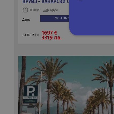
КРУИЗ - КАНАРСКИ ОСТРОВИ И МАДЕЙРА
8 дни
Круиз
28.03.2027
Дати:
1697 €
На цени от:
3319 лв.
Строго не
Строго необходимите биск
акаунта. Уебсайтът не мож
Име
Д
CookieScriptConsent
Co
.r
PHPSESSID
PH
ru