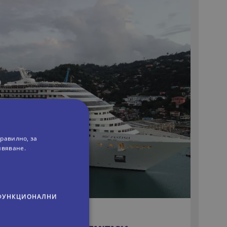
равилно, за
ивяване.
ФУНКЦИОНАЛНИ