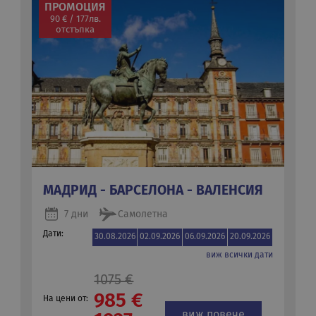
ПРОМОЦИЯ
90 € / 177лв.
отстъпка
МАДРИД - БАРСЕЛОНА - ВАЛЕНСИЯ
7 дни
Самолетна
Дати:
30.08.2026
02.09.2026
06.09.2026
20.09.2026
виж всички дати
1075 €
985 €
На цени от:
виж повече