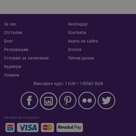
изпо
да б
спец
сайт
прим
подд
За нас
Календар
реги
стату
Отстъпки
Контакти
потр
меж
Блог
Карта на сайта
стра
Резервации
Агенти
XSRF-TOKEN
iframe.cassiatour.com
1 час 59
Тази
минути
напи
Условия за записване
Лични данни
помо
сигу
Кариери
сайт
пред
Новини
на а
фал
Фиксиран курс: 1 EUR = 1.95583 BGN
на з
сайт
Начини на плащане:
Доставчик
/
Валиден
Име
Описание
Домейн
Доставчик
до
Валиден
Име
Описание
/
Домейн
до
Валиден
Име
Доставчик
/
Домейн
Описа
__Secure-
.youtube.com
5 месеца
до