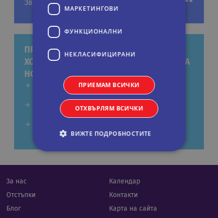
****
Звезди
МАРКЕТИНГOВИ
ФУНКЦИОНАЛНИ
ПРЕДЛОЖЕНИЯ ЗА ЕКСКУРЗИИ КЪМ
НЕКЛАСИФИЦИРАНИ
ХОТЕЛ: SEHER SIDE QUALITY RESORT & SPA
HOTEL (ADULT+16)
ПРИЕМАМ ВСИЧКИ
ПОЧИВКА В СИДЕ, ТУРЦИЯ С ПОЛЕТ ОТ
ПЛОВДИВ ДО АНТАЛИЯ
ПОЧИВКА В СИДЕ, ТУРЦИЯ С ПОЛЕТ ОТ ВАРНА
ОТХВЪРЛЯМ ВСИЧКИ
ДО АНТАЛИЯ
ПОЧИВКА В СИДЕ, ТУРЦИЯ С ПОЛЕТ ОТ БУРГАС
ВИЖТЕ ПОДРОБНОСТИТЕ
ДО АНТАЛИЯ
Строго необходими
Статистически
За нас
Календар
Маркетингoви
Функционални
Отстъпки
Контакти
Некласифицирани
Блог
Карта на сайта
Строго необходимите бисквитки позволяват