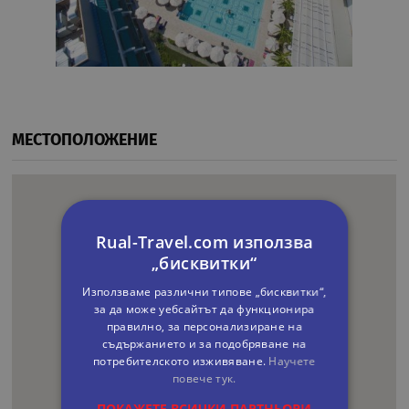
МЕСТОПОЛОЖЕНИЕ
Rual-Travel.com използва
„бисквитки“
Използваме различни типове „бисквитки“,
за да може уебсайтът да функционира
правилно, за персонализиране на
съдържанието и за подобряване на
потребителското изживяване.
Научете
повече тук.
ПОКАЖЕТЕ ВСИЧКИ ПАРТНЬОРИ