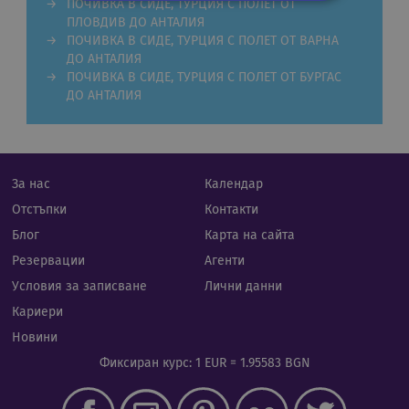
ПОЧИВКА В СИДЕ, ТУРЦИЯ С ПОЛЕТ ОТ
ПЛОВДИВ ДО АНТАЛИЯ
Строго необходими
Статистически
ПОЧИВКА В СИДЕ, ТУРЦИЯ С ПОЛЕТ ОТ ВАРНА
ДО АНТАЛИЯ
Маркетингoви
Функционални
ПОЧИВКА В СИДЕ, ТУРЦИЯ С ПОЛЕТ ОТ БУРГАС
Некласифицирани
ДО АНТАЛИЯ
Строго необходимите бисквитки позволяват
основната функционалност на уебсайта, като
потребителско влизане и управление на
акаунта. Уебсайтът не може да се използва
правилно без строго необходими бисквитки.
За нас
Календар
Валиден
Отстъпки
Контакти
Име
Доставчик
/
Домейн
Опи
до
Блог
Карта на сайта
CookieScriptConsent
11
Тази
CookieScript
Резервации
Агенти
месеца 4
изпо
.rual-travel.com
седмици
услу
Условия за записване
Лични данни
Netp
да з
Кариери
пред
за с
Новини
биск
посе
Фиксиран курс: 1 EUR = 1.95583 BGN
Нео
бане
биск
Netp