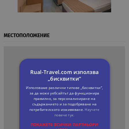
МЕСТОПОЛОЖЕНИЕ
Rual-Travel.com използва
„бисквитки“
Използваме различни типове „бисквитки“,
за да може уебсайтът да функционира
правилно, за персонализиране на
съдържанието и за подобряване на
потребителското изживяване.
Научете
повече тук.
ПОКАЖЕТЕ ВСИЧКИ ПАРТНЬОРИ