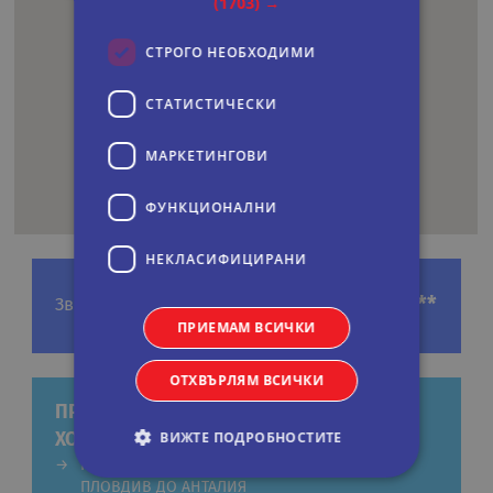
(1703) →
СТРОГО НЕОБХОДИМИ
СТАТИСТИЧЕСКИ
МАРКЕТИНГOВИ
ФУНКЦИОНАЛНИ
НЕКЛАСИФИЦИРАНИ
****
Звезди
ПРИЕМАМ ВСИЧКИ
ОТХВЪРЛЯМ ВСИЧКИ
ПРЕДЛОЖЕНИЯ ЗА ЕКСКУРЗИИ КЪМ
ВИЖТЕ ПОДРОБНОСТИТЕ
ХОТЕЛ: SEHER KUMKOY STAR HOTEL
ПОЧИВКА В СИДЕ, ТУРЦИЯ С ПОЛЕТ ОТ
ПЛОВДИВ ДО АНТАЛИЯ