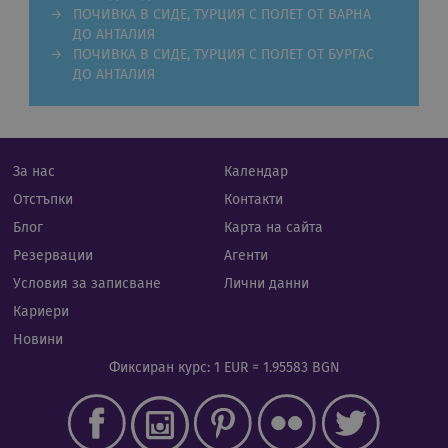
ПОЧИВКА В СИДЕ, ТУРЦИЯ С ПОЛЕТ ОТ ВАРНА
Строго необходими
Статистически
ДО АНТАЛИЯ
Маркетингoви
Функционални
ПОЧИВКА В СИДЕ, ТУРЦИЯ С ПОЛЕТ ОТ БУРГАС
ДО АНТАЛИЯ
Некласифицирани
Строго необходимите бисквитки позволяват
основната функционалност на уебсайта, като
потребителско влизане и управление на
акаунта. Уебсайтът не може да се използва
За нас
Календар
правилно без строго необходими бисквитки.
Отстъпки
Контакти
Валиден
Име
Доставчик
/
Домейн
Опи
Блог
Карта на сайта
до
Резервации
Агенти
CookieScriptConsent
11
Тази
CookieScript
месеца 4
изпо
.rual-travel.com
Условия за записване
Лични данни
седмици
услу
Netp
Кариери
да з
пред
Новини
за с
биск
Фиксиран курс: 1 EUR = 1.95583 BGN
посе
Нео
бане
биск
Netp
раб