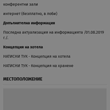
за с
конферентни зали
биск
посе
Нео
интернет (безплатно, в лоби)
бане
биск
Netp
Допълнителна информация
раб
прав
Последна актуализация на информацията /01.08.2019
PHPSESSID
Сесия
Биск
PHP.net
г./.
гене
rual-travel.com
при
бази
Концепция на хотела
език
иден
Google Privacy Policy
НАТИСНИ ТУК - Концепция на хотела
общ
пред
изпо
НАТИСНИ ТУК - Концепция на хранене
под
потр
про
сеси
МЕСТОПОЛОЖЕНИЕ
Обик
е пр
ген
числ
изпо
да б
спец
сайт
прим