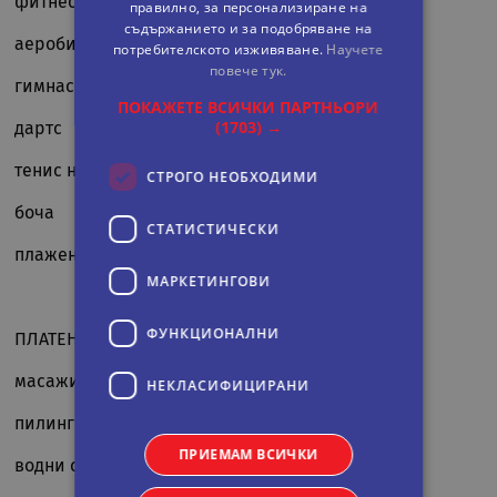
фитнес
правилно, за персонализиране на
съдържанието и за подобряване на
аеробика
потребителското изживяване.
Научете
повече тук.
гимнастика
ПОКАЖЕТЕ ВСИЧКИ ПАРТНЬОРИ
(1703) →
дартс
тенис на маса
СТРОГО НЕОБХОДИМИ
боча
СТАТИСТИЧЕСКИ
плажен волейбол
МАРКЕТИНГOВИ
ФУНКЦИОНАЛНИ
ПЛАТЕНИ
масажи
НЕКЛАСИФИЦИРАНИ
пилинг
ПРИЕМАМ ВСИЧКИ
водни спортове