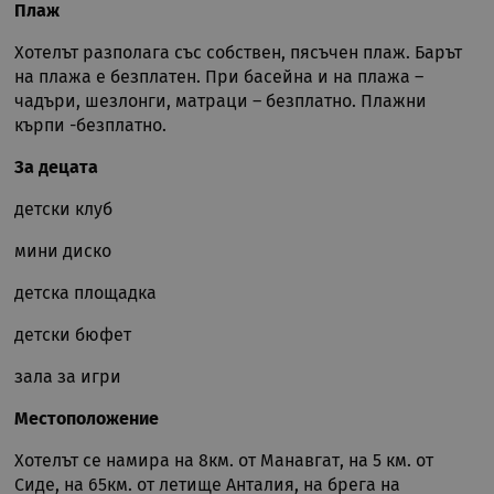
Плаж
Хотелът разполага със собствен, пясъчен плаж. Барът
на плажа е безплатен. При басейна и на плажа –
чадъри, шезлонги, матраци – безплатно. Плажни
кърпи -безплатно.
За децата
детски клуб
мини диско
детска площадка
детски бюфет
зала за игри
Местоположение
Хотелът се намира на 8км. от Манавгат, на 5 км. от
Сиде, на 65км. от летище Анталия, на брега на