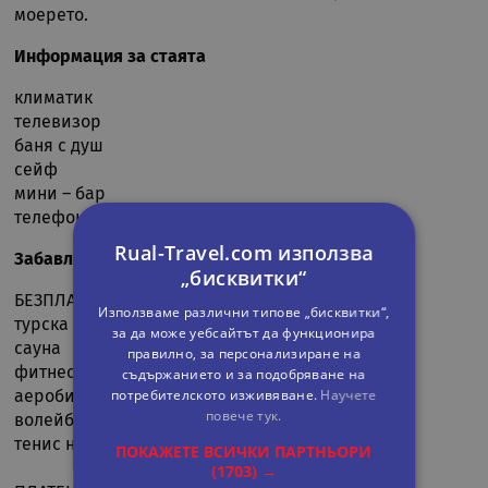
моерето.
Информация за стаята
климатик
телевизор
баня с душ
сейф
мини – бар
телефон
Rual-Travel.com използва
Забавления и спорт
„бисквитки“
БЕЗПЛАТНИ
Използваме различни типове „бисквитки“,
турска баня
за да може уебсайтът да функционира
сауна
правилно, за персонализиране на
фитнес
съдържанието и за подобряване на
потребителското изживяване.
Научете
аеробика
повече тук.
волейбол
тенис на маса
ПОКАЖЕТЕ ВСИЧКИ ПАРТНЬОРИ
(1703) →