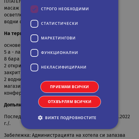
ПЛАТЕНИ
масаж
СТРОГО НЕОБХОДИМИ
осветление на тенис корта
водни спортове
СТАТИСТИЧЕСКИ
На територията на хотела
МАРКЕТИНГOВИ
основен ресторант
5 а - ла - карт ресторанта
ФУНКЦИОНАЛНИ
8 бара
2 открити басейна
НЕКЛАСИФИЦИРАНИ
закрит басейн
2 водни пързалки
магазини
ПРИЕМАМ ВСИЧКИ
конферентна зала
ОТХВЪРЛЯМ ВСИЧКИ
Допълнителна информация
Последна актуализация на информацията /16.11.2022
ВИЖТЕ ПОДРОБНОСТИТЕ
г./.
Забележка
: Администрацията на хотела си запазва