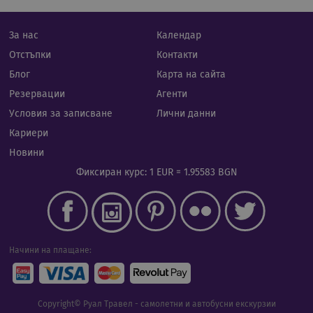
при
бази
език
иден
Google Privacy Policy
За нас
Календар
общ
пред
Отстъпки
Контакти
изпо
под
Блог
Карта на сайта
потр
про
Резервации
Агенти
сеси
Обик
Условия за записване
Лични данни
е пр
ген
Кариери
числ
изпо
Новини
да б
спец
Фиксиран курс: 1 EUR = 1.95583 BGN
сайт
прим
подд
реги
стату
потр
меж
стра
Начини на плащане:
XSRF-TOKEN
iframe.cassiatour.com
1 час 59
Тази
минути
напи
помо
сигу
Copyright© Руал Травел - самолетни и автобусни екскурзии
сайт