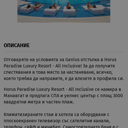
ОПИСАНИЕ
Отговаряте на условията за Genius отстъпка в Horus
Paradise Luxury Resort - All Inclusive! За да получите
спестявания в това място за настаняване, всичко,
което трябва да направите, е да влезете в профила си.
Horus Paradise Luxury Resort - All Inclusive се намира в
Манавгат и предлага СПА и уелнес център с площ 3000
квадратни метра и частен плаж.
Климатизираните стаи в хотела са оборудвани с
плоскоекранен телевизор със сателитни канали,
телефон, сейф и минибар. Самостоятелната баня е с