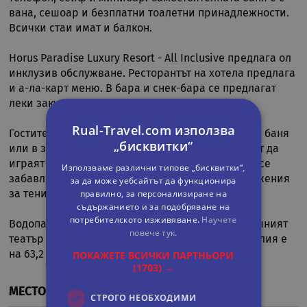
вана, сешоар и безплатни тоалетни принадлежности.
Всички стаи имат и балкон.
Horus Paradise Luxury Resort - All Inclusive предлага ол
инклузив обслужване. Ресторантът на хотела предлага
и а-ла-карт меню. В бара и снек-бара се предлагат
леки закуски, напитки и освежителни напитки.
Rual-Travel.com използва
Гостите могат да релаксират в сауната, турската баня
„бисквитки“
или в закрития и открития басейн. Децата могат да
играят безопасно на детската площадка или да се
Използваме различни типове „бисквитки“,
забавляват в детския клуб. На място има съоръжения
за да може уебсайтът да функционира
правилно, за персонализиране на
за тенис, билярд и тенис на маса.
съдържанието и за подобряване на
потребителското изживяване.
Научете
Водопадът Манавгат е На 8,9 километра са Античният
повече тук.
театър на Сиде и на 2,9 километра. Летище Анталия е
ПОКАЖЕТЕ ВСИЧКИ ПАРТНЬОРИ
на 63,2 километра.
(1703) →
МЕСТОПОЛОЖЕНИЕ
СТРОГО НЕОБХОДИМИ