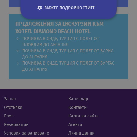
ВИЖТЕ ПОДРОБНОСТИТЕ
ПРЕДЛОЖЕНИЯ ЗА ЕКСКУРЗИИ КЪМ
ХОТЕЛ: DIAMOND BEACH HOTEL
Строго необходими
Статистически
ПОЧИВКА В СИДЕ, ТУРЦИЯ С ПОЛЕТ ОТ
Маркетингoви
Функционални
ПЛОВДИВ ДО АНТАЛИЯ
Некласифицирани
ПОЧИВКА В СИДЕ, ТУРЦИЯ С ПОЛЕТ ОТ ВАРНА
ДО АНТАЛИЯ
Строго необходимите бисквитки позволяват
ПОЧИВКА В СИДЕ, ТУРЦИЯ С ПОЛЕТ ОТ БУРГАС
основната функционалност на уебсайта, като
ДО АНТАЛИЯ
потребителско влизане и управление на
акаунта. Уебсайтът не може да се използва
правилно без строго необходими бисквитки.
Валиден
Име
Доставчик
/
Домейн
Опи
до
За нас
Календар
CookieScriptConsent
11
Тази
CookieScript
месеца 4
изпо
.rual-travel.com
Отстъпки
Контакти
седмици
услу
Netp
Блог
Карта на сайта
да з
пред
Резервации
Агенти
за с
биск
Условия за записване
Лични данни
посе