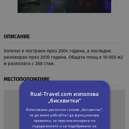
ОПИСАНИЕ
Хотелът е построен през 2004 година, а последно
реноворан през 2010 година. Общата площ е 10 000 м2
и разполага с 288 стаи.
МЕСТОПОЛОЖЕНИЕ
Rual-Travel.com използва
„бисквитки“
Използваме различни типове „бисквитки“,
за да може уебсайтът да функционира
правилно, за персонализиране на
съдържанието и за подобряване на