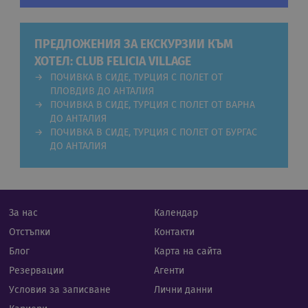
Нео
бане
биск
Netp
раб
ПРЕДЛОЖЕНИЯ ЗА ЕКСКУРЗИИ КЪМ
прав
ХОТЕЛ: CLUB FELICIA VILLAGE
PHPSESSID
Сесия
Биск
PHP.net
ПОЧИВКА В СИДЕ, ТУРЦИЯ С ПОЛЕТ ОТ
гене
rual-travel.com
при
ПЛОВДИВ ДО АНТАЛИЯ
бази
ПОЧИВКА В СИДЕ, ТУРЦИЯ С ПОЛЕТ ОТ ВАРНА
език
ДО АНТАЛИЯ
иден
Google Privacy Policy
общ
ПОЧИВКА В СИДЕ, ТУРЦИЯ С ПОЛЕТ ОТ БУРГАС
пред
ДО АНТАЛИЯ
изпо
под
потр
про
сеси
Обик
е пр
За нас
Календар
ген
числ
Отстъпки
Контакти
изпо
да б
Блог
Карта на сайта
спец
сайт
Резервации
Агенти
прим
подд
Условия за записване
Лични данни
реги
стату