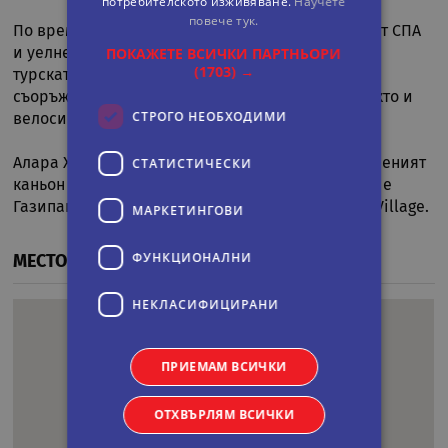
потребителското изживяване.
Научете
повече тук.
По време на престоя си гостите могат да ползват СПА
ПОКАЖЕТЕ ВСИЧКИ ПАРТНЬОРИ
и уелнес съоръженията, включително сауната и
(1703) →
турската баня. В Club Hotel Felicia Village има
съоръжения за тенис на маса, дартс и тенис, както и
СТРОГО НЕОБХОДИМИ
велосипеди и автомобили под наем.
СТАТИСТИЧЕСКИ
Алара Хан е на 25 километра от комплекса, а Зеленият
каньон е на 27 километра. Най-близкото летище е
Газипаша-Алания, на 87 км от Club Hotel Felicia Village.
МАРКЕТИНГOВИ
ФУНКЦИОНАЛНИ
МЕСТОПОЛОЖЕНИЕ
НЕКЛАСИФИЦИРАНИ
ПРИЕМАМ ВСИЧКИ
ОТХВЪРЛЯМ ВСИЧКИ