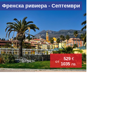
Френска ривиера - Септември
529
€
от
1035
лв.