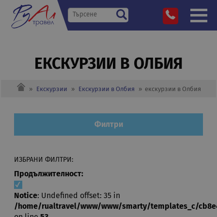
EКСКУРЗИИ В ОЛБИЯ
»
Екскурзии
»
Екскурзии в Олбия
»
eкскурзии в Олбия
Филтри
ИЗБРАНИ ФИЛТРИ:
Продължителност:
Notice
: Undefined offset: 35 in
/home/rualtravel/www/www/smarty/templates_c/cb8e485