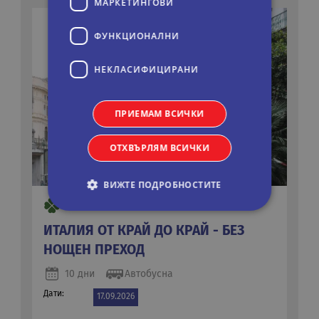
МАРКЕТИНГOВИ
ФУНКЦИОНАЛНИ
НЕКЛАСИФИЦИРАНИ
ПРИЕМАМ ВСИЧКИ
ОТХВЪРЛЯМ ВСИЧКИ
ВИЖТЕ ПОДРОБНОСТИТЕ
ИТАЛИЯ ОТ КРАЙ ДО КРАЙ - БЕЗ
Строго необходими
Статистически
НОЩЕН ПРЕХОД
Маркетингoви
Функционални
10 дни
Автобусна
Некласифицирани
Дати:
17.09.2026
Строго необходимите бисквитки позволяват
основната функционалност на уебсайта, като