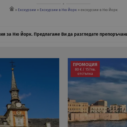
»
Екскурзии
»
Екскурзии в Ню Йорк
» eкскурзии в Ню Йорк
ия за Ню Йорк. Предлагаме Ви да разгледате препоръчани
ПРОМОЦИЯ
80 € / 157лв.
отстъпка