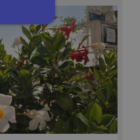
сифицирани
изане и управление на
om, за да запомни
посетителите.
 да работи правилно.
на езика PHP. Това е
ан за поддържане на
ено това е произволно
е специфично за сайта, но
атус за потребител
рността на сайта за
заявки между сайтове.