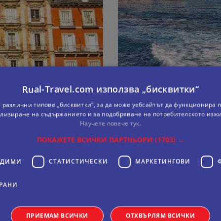
Rual-Travel.com използва „бисквитки“
ОСТРОВ СИЦИЛИЯ - 
 различни типове „бисквитки“, за да може уебсайтът да функционира п
лизиране на съдържанието и за подобряване на потребителското изж
7 дни
Самолетна
Научете повече тук.
07.09.2026
Дати:
ПОКАЖЕТЕ ВСИЧКИ ПАРТНЬОРИ
(1703) →
виж всички дати
995 €
ОДИМИ
СТАТИСТИЧЕСКИ
МАРКЕТИНГOВИ
На цени от:
915 €
1790 лв.
РАНИ
виж повече
ПРИЕМАМ ВСИЧКИ
ОТХВЪРЛЯМ ВСИЧКИ