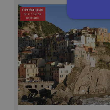
ПРОМОЦИЯ
80 € / 157лв.
отстъпка
Строго не
Строго необходимите биск
акаунта. Уебсайтът не мож
Име
Д
CookieScriptConsent
Co
.r
PHPSESSID
PH
ru
Google Privacy Poli
XSRF-TOKEN
if