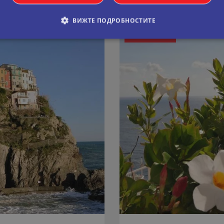
ВИЖТЕ ПОДРОБНОСТИТЕ
ПРОМОЦИЯ
94 € / 184лв.
отстъпка
обходими
Статистически
Маркетингoви
Функционални
Некла
витки позволяват основната функционалност на уебсайта, като потребителско вл
е да се използва правилно без строго необходими бисквитки.
Валиден
оставчик
/
Домейн
Описание
до
11
Тази бисквитка се използва от услугата Netpeak.c
okieScript
месеца 4
предпочитанията за съгласие на бисквитките на 
ual-travel.com
седмици
Необходимо е банерът за бисквитки Netpeak.com
Сесия
Бисквитка, генерирана от приложения, базирани 
P.net
идентификатор с общо предназначение, използв
al-travel.com
потребителски променливи на сесията. Обикнов
генерирано число, как се използва, може да бъд
добър пример е поддържането на регистриран ст
между страниците.
cy
rame.cassiatour.com
1 час 59
Тази бисквитка е написана, за да помогне за сигу
минути
предотвратяване на атаки за фалшифициране на 