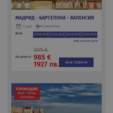
МАДРИД - БАРСЕЛОНА - ВАЛЕНСИЯ
7 дни
Самолетна
Дати:
30.08.2026
02.09.2026
06.09.2026
20.09.2026
виж всички дати
1075 €
985 €
На цени от:
виж повече
1927 лв.
ПРОМОЦИЯ
80 € / 157лв.
отстъпка