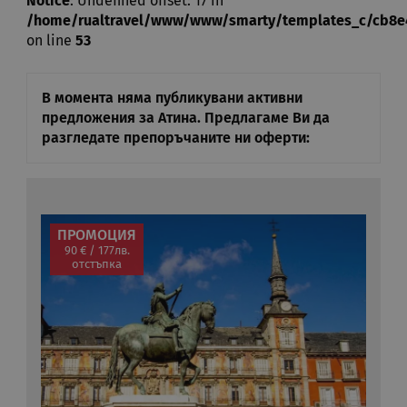
Notice
: Undefined offset: 17 in
/home/rualtravel/www/www/smarty/templates_c/cb8e485
on line
53
В момента няма публикувани активни
предложения за Атина. Предлагаме Ви да
разгледате препоръчаните ни оферти:
ПРОМОЦИЯ
90 € / 177лв.
отстъпка